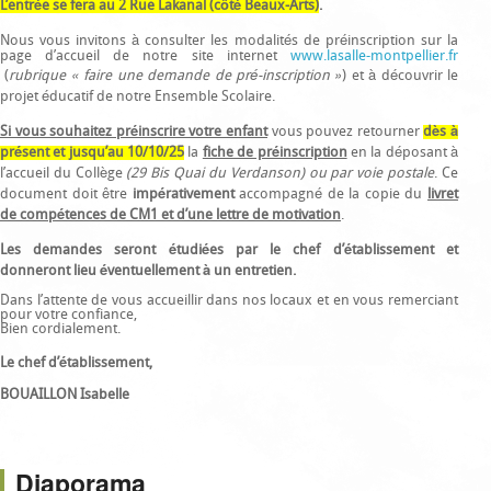
L’entrée se fera au 2 Rue Lakanal (côté Beaux-Arts)
.
Nous vous invitons à consulter les modalités de préinscription sur la
page d’accueil de notre site internet
www.lasalle-montpellier.fr
(
rubrique « faire une demande de pré-inscription »
) et à découvrir le
projet éducatif de notre Ensemble Scolaire.
Si vous souhaitez préinscrire votre enfant
vous pouvez retourner
dès à
présent et jusqu’au 10/10/25
la
fiche de préinscription
en la déposant à
l’accueil du Collège
(29 Bis Quai du Verdanson) ou par voie postale
. Ce
document doit être
impérativement
accompagné de la copie du
livret
de compétences de CM1 et d’une lettre de motivation
.
Les demandes seront étudiées par le chef d’établissement et
donneront lieu éventuellement à un entretien.
Dans l’attente de vous accueillir dans nos locaux et en vous remerciant
pour votre confiance,
Bien cordialement.
Le chef d’établissement,
BOUAILLON Isabelle
Diaporama