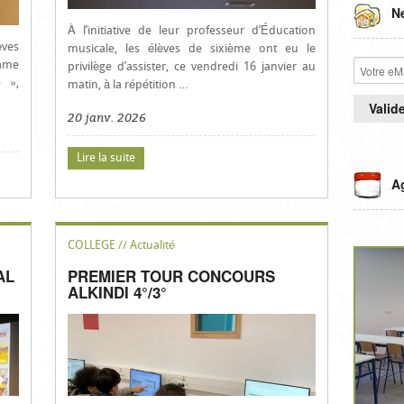
Ne
À l’initiative de leur professeur d’Éducation
èves
musicale, les élèves de sixième ont eu le
dame
privilège d’assister, ce vendredi 16 janvier au
 »,
matin, à la répétition …
20 janv. 2026
Lire la suite
A
COLLEGE // Actualité
AL
PREMIER TOUR CONCOURS
ALKINDI 4°/3°