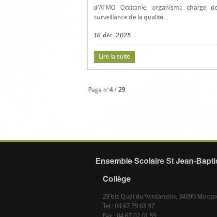
d’ATMO Occitanie, organisme chargé d
surveillance de la qualité…
16 déc. 2025
Lire la suite
Page n°
4
/
29
Ensemble Scolaire St Jean-Baptis
Collège
29 bis Quai du Verdanson, 34090 Montpe
Tel : 04 67 79 63 97
Fax : 04 67 02 01 59