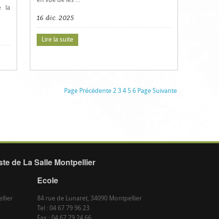
en vue de les …
e la
16 déc. 2025
Lire la suite
Page Précédente
2
3
4
5
6
Page Suivante
te de La Salle Montpellier
Ecole
llier
84 rue de Lunaret, 34090 Montpellier
Tel : 04 67 79 96 23
Fax : 04 67 79 24 66