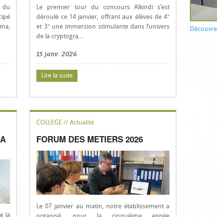
n du
Le premier tour du concours Alkindi s’est
cipé
déroulé ce 14 janvier, offrant aux élèves de 4°
éma,
et 3° une immersion stimulante dans l’univers
Découvrez
de la cryptogra…
15 janv. 2026
Lire la suite
COLLEGE // Actualité
NA
FORUM DES METIERS 2026
Le 07 janvier au matin, notre établissement a
e la
organisé, pour la cinquième année