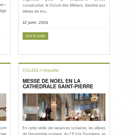
et «
consécutive, le Forum des Métiers, destiné aux
ège
élèves de troi…
12 janv. 2026
Lire la suite
COLLEGE // Actualité
MESSE DE NOEL EN LA
CATHEDRALE SAINT-PIERRE
 ont
En cette veille de vacances scolaires, les élèves
osée
de l’ensemble scolaire, du CP à la Troisième, se